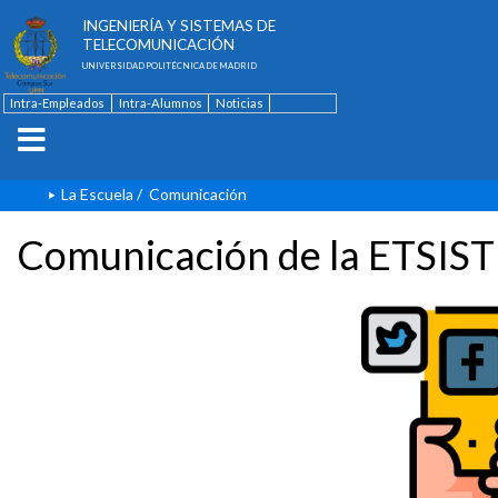
ESCUELA TÉCNICA SUPERIOR DE
INGENIERÍA Y SISTEMAS DE
TELECOMUNICACIÓN
UNIVERSIDAD POLITÉCNICA DE MADRID
Intra-Empleados
Intra-Alumnos
Noticias
Contacto
English
La Escuela
/
Comunicación
Comunicación de la ETSIST