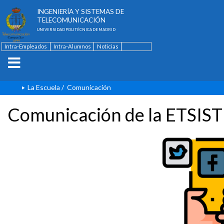
ESCUELA TÉCNICA SUPERIOR DE
INGENIERÍA Y SISTEMAS DE
TELECOMUNICACIÓN
UNIVERSIDAD POLITÉCNICA DE MADRID
Intra-Empleados
Intra-Alumnos
Noticias
Contacto
English
La Escuela
/
Comunicación
Comunicación de la ETSIST