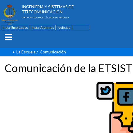
ESCUELA TÉCNICA SUPERIOR DE
INGENIERÍA Y SISTEMAS DE
TELECOMUNICACIÓN
UNIVERSIDAD POLITÉCNICA DE MADRID
Intra-Empleados
Intra-Alumnos
Noticias
Contacto
English
La Escuela
/
Comunicación
Comunicación de la ETSIST