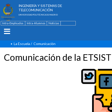
ESCUELA TÉCNICA SUPERIOR DE
INGENIERÍA Y SISTEMAS DE
TELECOMUNICACIÓN
UNIVERSIDAD POLITÉCNICA DE MADRID
Intra-Empleados
Intra-Alumnos
Noticias
Contacto
English
La Escuela
/
Comunicación
Comunicación de la ETSIST