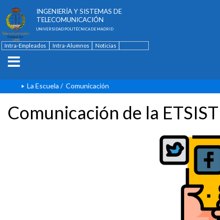
ESCUELA TÉCNICA SUPERIOR DE
INGENIERÍA Y SISTEMAS DE
TELECOMUNICACIÓN
UNIVERSIDAD POLITÉCNICA DE MADRID
Intra-Empleados
Intra-Alumnos
Noticias
Contacto
English
La Escuela
/
Comunicación
Comunicación de la ETSIST