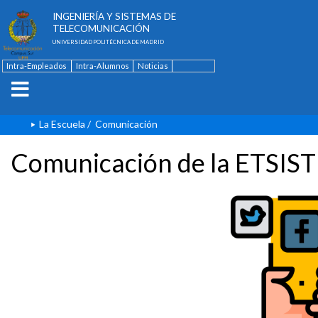
ESCUELA TÉCNICA SUPERIOR DE
INGENIERÍA Y SISTEMAS DE
TELECOMUNICACIÓN
UNIVERSIDAD POLITÉCNICA DE MADRID
Intra-Empleados
Intra-Alumnos
Noticias
Contacto
English
La Escuela
/
Comunicación
Comunicación de la ETSIST