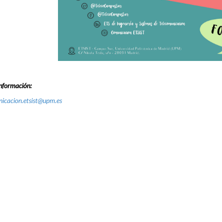
nformación:
icacion.etsist@upm.es