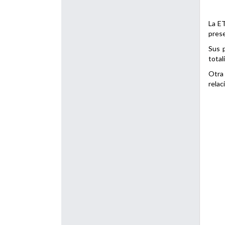
La ET
prese
Sus p
total
Otra 
relac