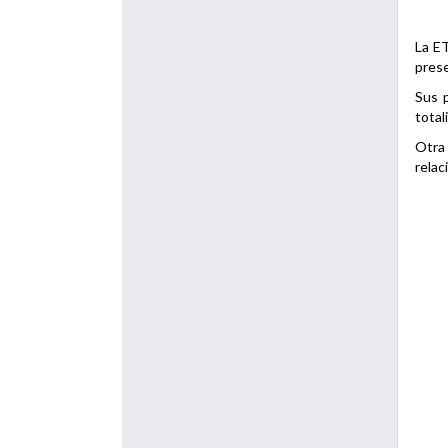
La ET
prese
Sus p
total
Otra 
relac