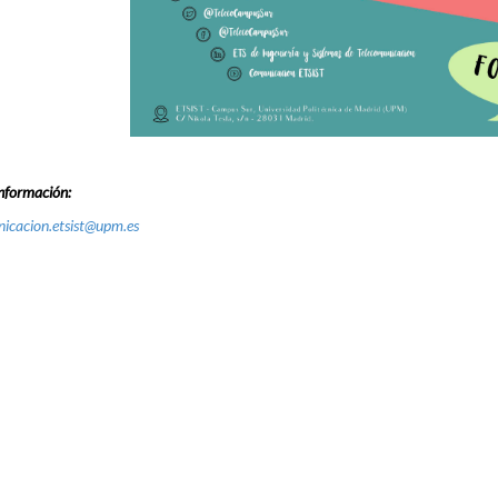
nformación:
icacion.etsist@upm.es