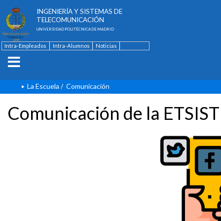
ESCUELA TÉCNICA SUPERIOR DE
INGENIERÍA Y SISTEMAS DE
TELECOMUNICACIÓN
UNIVERSIDAD POLITÉCNICA DE MADRID
Intra-Empleados
Intra-Alumnos
Noticias
Contacto
English
La Escuela
/
Comunicación
Comunicación de la ETSIST