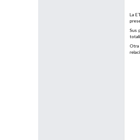
La ET
prese
Sus p
total
Otra 
relac