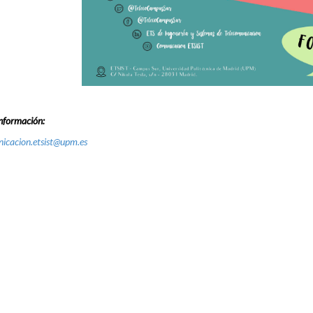
nformación:
icacion.etsist@upm.es