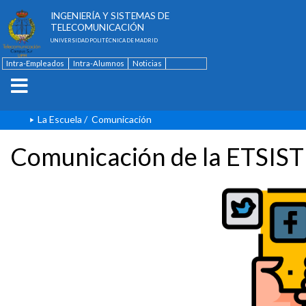
ESCUELA TÉCNICA SUPERIOR DE
INGENIERÍA Y SISTEMAS DE
TELECOMUNICACIÓN
UNIVERSIDAD POLITÉCNICA DE MADRID
Intra-Empleados
Intra-Alumnos
Noticias
Contacto
English
La Escuela
/
Comunicación
Comunicación de la ETSIST