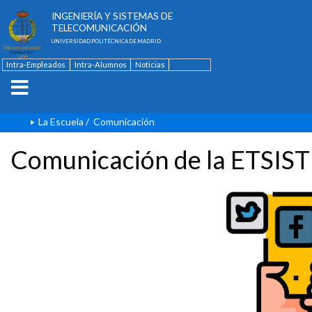
ESCUELA TÉCNICA SUPERIOR DE
INGENIERÍA Y SISTEMAS DE
TELECOMUNICACIÓN
UNIVERSIDAD POLITÉCNICA DE MADRID
Intra-Empleados
Intra-Alumnos
Noticias
Contacto
English
La Escuela
/
Comunicación
Comunicación de la ETSIST