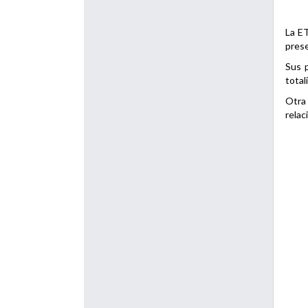
La ET
prese
Sus p
total
Otra 
relac