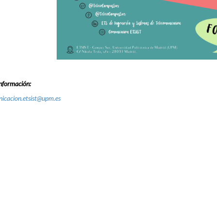
nformación:
icacion.etsist@upm.es