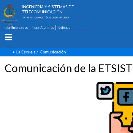
ESCUELA TÉCNICA SUPERIOR DE
INGENIERÍA Y SISTEMAS DE
TELECOMUNICACIÓN
UNIVERSIDAD POLITÉCNICA DE MADRID
Intra-Empleados
Intra-Alumnos
Noticias
Contacto
English
La Escuela
/
Comunicación
Comunicación de la ETSIST