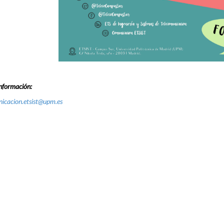
nformación:
icacion.etsist@upm.es