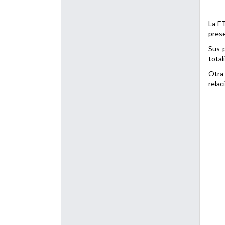
La ET
prese
Sus p
total
Otra 
relac