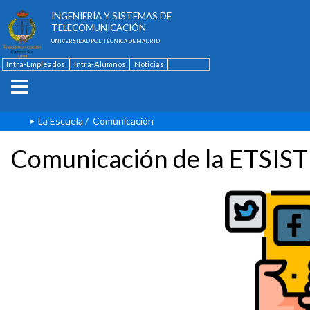
ESCUELA TÉCNICA SUPERIOR DE
INGENIERÍA Y SISTEMAS DE
TELECOMUNICACIÓN
UNIVERSIDAD POLITÉCNICA DE MADRID
Intra-Empleados
Intra-Alumnos
Noticias
Contacto
English
La Escuela
/
Comunicación
Comunicación de la ETSIST