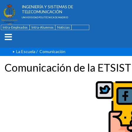
ESCUELA TÉCNICA SUPERIOR DE
INGENIERÍA Y SISTEMAS DE
TELECOMUNICACIÓN
UNIVERSIDAD POLITÉCNICA DE MADRID
Intra-Empleados
Intra-Alumnos
Noticias
Contacto
English
La Escuela
/
Comunicación
Comunicación de la ETSIST