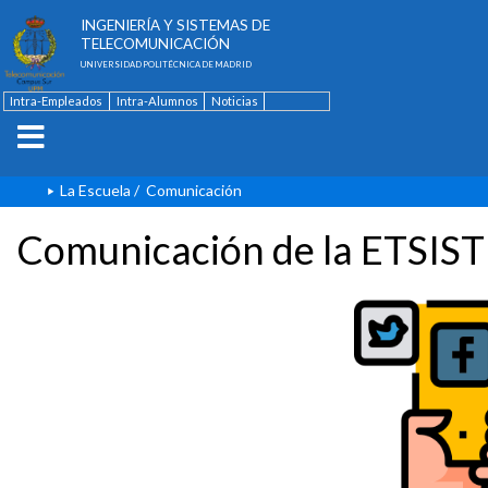
ESCUELA TÉCNICA SUPERIOR DE
INGENIERÍA Y SISTEMAS DE
TELECOMUNICACIÓN
UNIVERSIDAD POLITÉCNICA DE MADRID
Intra-Empleados
Intra-Alumnos
Noticias
Contacto
English
La Escuela
/
Comunicación
Comunicación de la ETSIST