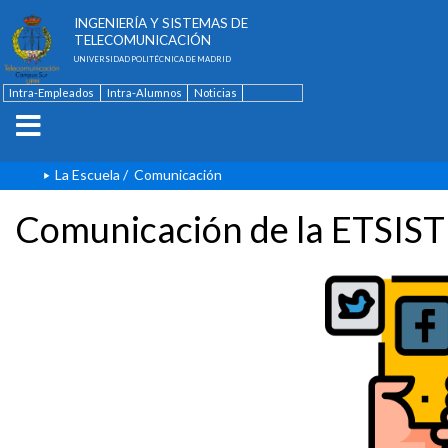
ESCUELA TÉCNICA SUPERIOR DE
INGENIERÍA Y SISTEMAS DE
TELECOMUNICACIÓN
UNIVERSIDAD POLITÉCNICA DE MADRID
Intra-Empleados
Intra-Alumnos
Noticias
Contacto
English
La Escuela
/
Comunicación
Comunicación de la ETSIST