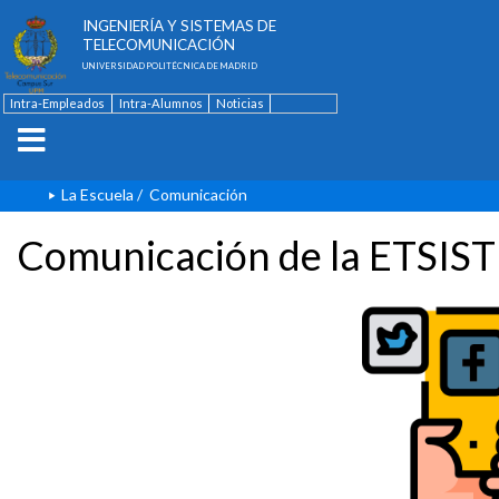
ESCUELA TÉCNICA SUPERIOR DE
INGENIERÍA Y SISTEMAS DE
TELECOMUNICACIÓN
UNIVERSIDAD POLITÉCNICA DE MADRID
Intra-Empleados
Intra-Alumnos
Noticias
Contacto
English
La Escuela
/
Comunicación
Comunicación de la ETSIST