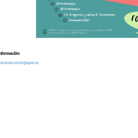
nformación:
icacion.etsist@upm.es