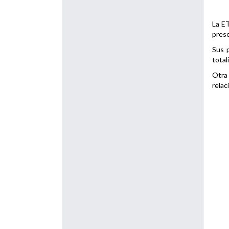
La ET
prese
Sus p
total
Otra 
relac