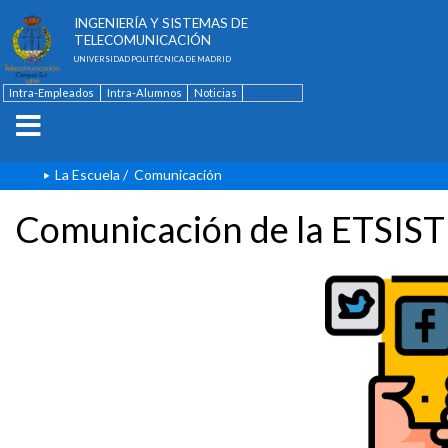
ESCUELA TÉCNICA SUPERIOR DE
INGENIERÍA Y SISTEMAS DE
TELECOMUNICACIÓN
UNIVERSIDAD POLITÉCNICA DE MADRID
Intra-Empleados
Intra-Alumnos
Noticias
Contacto
English
La Escuela
/
Comunicación
Comunicación de la ETSIST