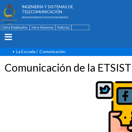
ESCUELA TÉCNICA SUPERIOR DE
INGENIERÍA Y SISTEMAS DE
TELECOMUNICACIÓN
UNIVERSIDAD POLITÉCNICA DE MADRID
Intra-Empleados
Intra-Alumnos
Noticias
Contacto
English
La Escuela
/
Comunicación
Comunicación de la ETSIST