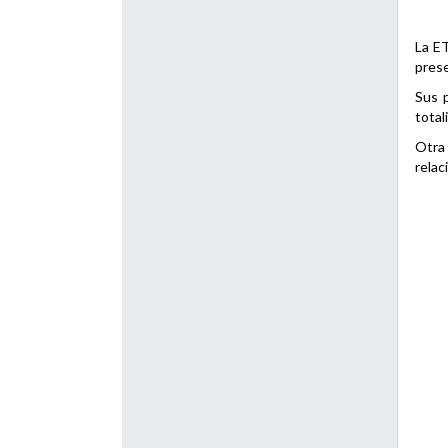
La ET
prese
Sus p
total
Otra 
relac