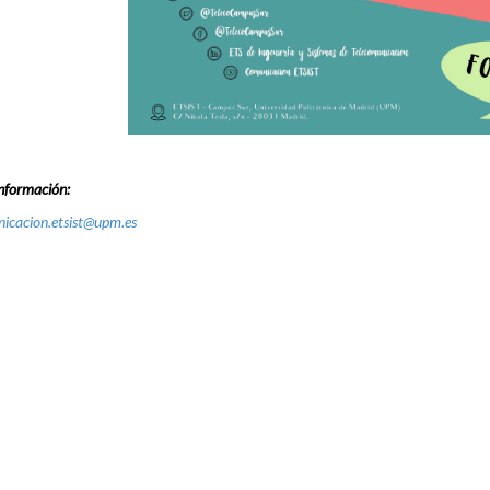
nformación:
icacion.etsist@upm.es