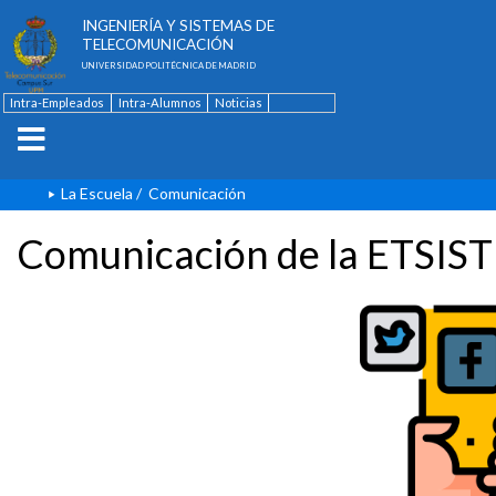
ESCUELA TÉCNICA SUPERIOR DE
INGENIERÍA Y SISTEMAS DE
TELECOMUNICACIÓN
UNIVERSIDAD POLITÉCNICA DE MADRID
Intra-Empleados
Intra-Alumnos
Noticias
Contacto
English
La Escuela
/
Comunicación
Comunicación de la ETSIST