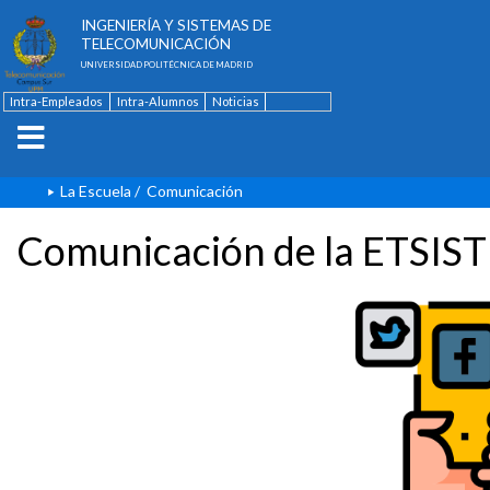
ESCUELA TÉCNICA SUPERIOR DE
INGENIERÍA Y SISTEMAS DE
TELECOMUNICACIÓN
UNIVERSIDAD POLITÉCNICA DE MADRID
Intra-Empleados
Intra-Alumnos
Noticias
Contacto
English
La Escuela
/
Comunicación
Comunicación de la ETSIST