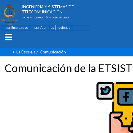
ESCUELA TÉCNICA SUPERIOR DE
INGENIERÍA Y SISTEMAS DE
TELECOMUNICACIÓN
UNIVERSIDAD POLITÉCNICA DE MADRID
Intra-Empleados
Intra-Alumnos
Noticias
Contacto
English
La Escuela
/
Comunicación
Comunicación de la ETSIST