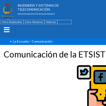
ESCUELA TÉCNICA SUPERIOR DE
INGENIERÍA Y SISTEMAS DE
TELECOMUNICACIÓN
UNIVERSIDAD POLITÉCNICA DE MADRID
Intra-Empleados
Intra-Alumnos
Noticias
Contacto
English
La Escuela
/
Comunicación
Comunicación de la ETSIST