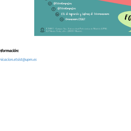
nformación:
icacion.etsist@upm.es