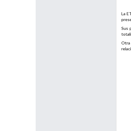
La ET
prese
Sus p
total
Otra 
relac