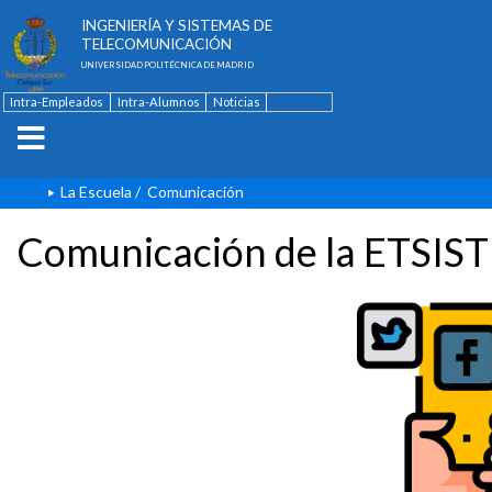
ESCUELA TÉCNICA SUPERIOR DE
INGENIERÍA Y SISTEMAS DE
TELECOMUNICACIÓN
UNIVERSIDAD POLITÉCNICA DE MADRID
Intra-Empleados
Intra-Alumnos
Noticias
Contacto
English
La Escuela
/
Comunicación
Comunicación de la ETSIST