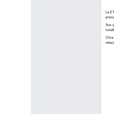
La ET
prese
Sus p
total
Otra 
relac