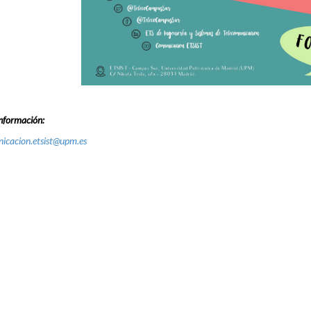
nformación:
icacion.etsist@upm.es