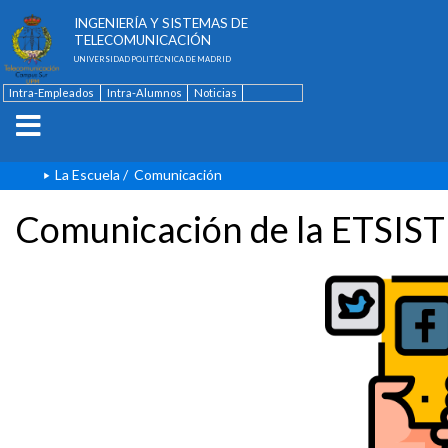
ESCUELA TÉCNICA SUPERIOR DE
INGENIERÍA Y SISTEMAS DE
TELECOMUNICACIÓN
UNIVERSIDAD POLITÉCNICA DE MADRID
Intra-Empleados
Intra-Alumnos
Noticias
Contacto
English
La Escuela
/
Comunicación
Comunicación de la ETSIST