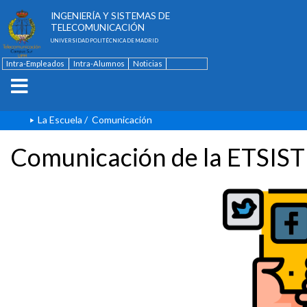
ESCUELA TÉCNICA SUPERIOR DE
INGENIERÍA Y SISTEMAS DE
TELECOMUNICACIÓN
UNIVERSIDAD POLITÉCNICA DE MADRID
Intra-Empleados
Intra-Alumnos
Noticias
Contacto
English
La Escuela
/
Comunicación
Comunicación de la ETSIST