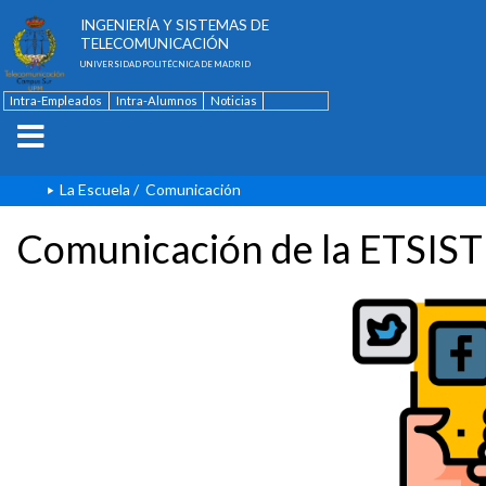
ESCUELA TÉCNICA SUPERIOR DE
INGENIERÍA Y SISTEMAS DE
TELECOMUNICACIÓN
UNIVERSIDAD POLITÉCNICA DE MADRID
Intra-Empleados
Intra-Alumnos
Noticias
Contacto
English
La Escuela
/
Comunicación
Comunicación de la ETSIST