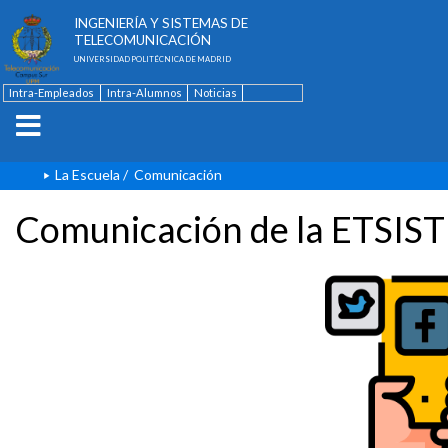
ESCUELA TÉCNICA SUPERIOR DE
INGENIERÍA Y SISTEMAS DE
TELECOMUNICACIÓN
UNIVERSIDAD POLITÉCNICA DE MADRID
Intra-Empleados
Intra-Alumnos
Noticias
Contacto
English
La Escuela
/
Comunicación
Comunicación de la ETSIST