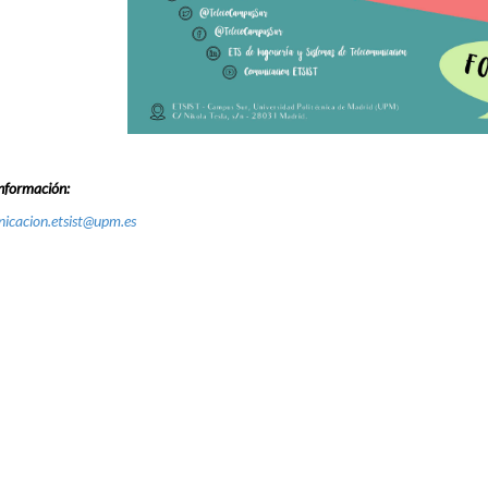
nformación:
icacion.etsist@upm.es