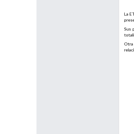
La ET
prese
Sus p
total
Otra 
relac