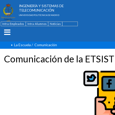
ESCUELA TÉCNICA SUPERIOR DE
INGENIERÍA Y SISTEMAS DE
TELECOMUNICACIÓN
UNIVERSIDAD POLITÉCNICA DE MADRID
Intra-Empleados
Intra-Alumnos
Noticias
Contacto
English
La Escuela
/
Comunicación
Comunicación de la ETSIST