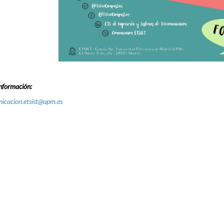
nformación:
icacion.etsist@upm.es