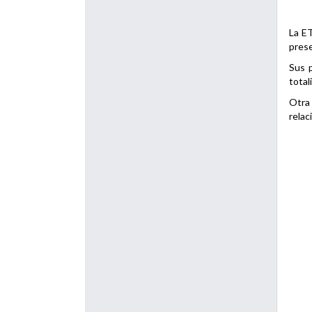
La ET
prese
Sus p
total
Otra 
relac