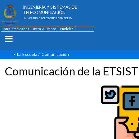
ESCUELA TÉCNICA SUPERIOR DE
INGENIERÍA Y SISTEMAS DE
TELECOMUNICACIÓN
UNIVERSIDAD POLITÉCNICA DE MADRID
Intra-Empleados
Intra-Alumnos
Noticias
Contacto
English
La Escuela
/
Comunicación
Comunicación de la ETSIST