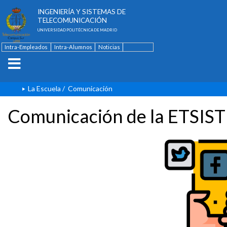
ESCUELA TÉCNICA SUPERIOR DE
INGENIERÍA Y SISTEMAS DE
TELECOMUNICACIÓN
UNIVERSIDAD POLITÉCNICA DE MADRID
Intra-Empleados
Intra-Alumnos
Noticias
Contacto
English
La Escuela
/
Comunicación
Comunicación de la ETSIST