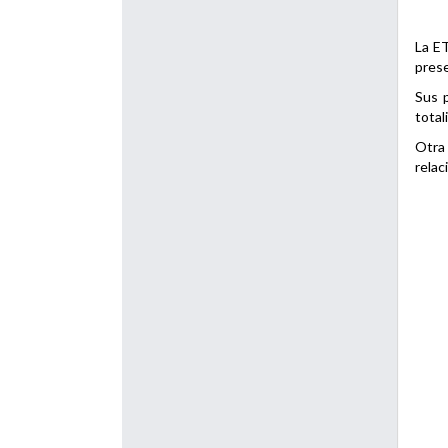
La ET
prese
Sus p
total
Otra 
relac