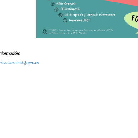
nformación:
icacion.etsist@upm.es