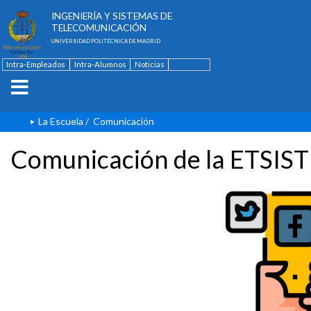
ESCUELA TÉCNICA SUPERIOR DE
INGENIERÍA Y SISTEMAS DE
TELECOMUNICACIÓN
UNIVERSIDAD POLITÉCNICA DE MADRID
Intra-Empleados
Intra-Alumnos
Noticias
Contacto
English
La Escuela
/
Comunicación
Comunicación de la ETSIST