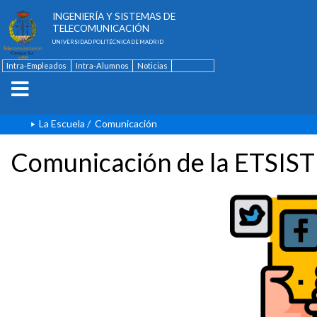
ESCUELA TÉCNICA SUPERIOR DE
INGENIERÍA Y SISTEMAS DE
TELECOMUNICACIÓN
UNIVERSIDAD POLITÉCNICA DE MADRID
Intra-Empleados
Intra-Alumnos
Noticias
Contacto
English
La Escuela
/
Comunicación
Comunicación de la ETSIST