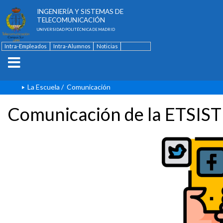
ESCUELA TÉCNICA SUPERIOR DE
INGENIERÍA Y SISTEMAS DE
TELECOMUNICACIÓN
UNIVERSIDAD POLITÉCNICA DE MADRID
Intra-Empleados
Intra-Alumnos
Noticias
Contacto
English
La Escuela
/
Comunicación
Comunicación de la ETSIST