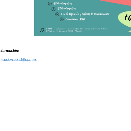
nformación:
icacion.etsist@upm.es