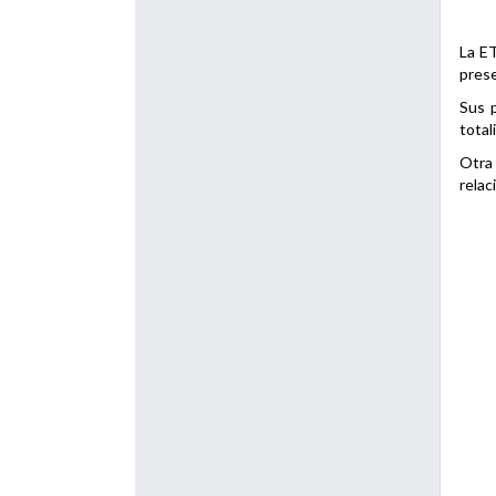
La ET
prese
Sus p
total
Otra 
relac