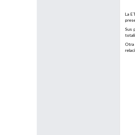
La ET
prese
Sus p
total
Otra 
relac