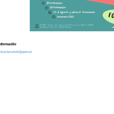
nformación:
icacion.etsist@upm.es