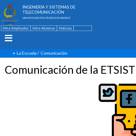
ESCUELA TÉCNICA SUPERIOR DE
INGENIERÍA Y SISTEMAS DE
TELECOMUNICACIÓN
UNIVERSIDAD POLITÉCNICA DE MADRID
Intra-Empleados
Intra-Alumnos
Noticias
Contacto
English
La Escuela
/
Comunicación
Comunicación de la ETSIST