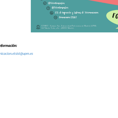
nformación:
icacion.etsist@upm.es