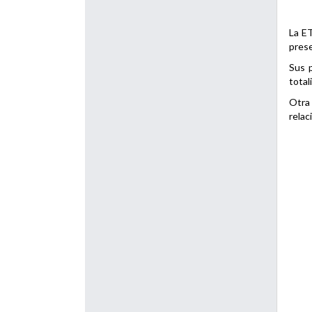
La ET
prese
Sus p
total
Otra 
relac