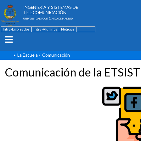
ESCUELA TÉCNICA SUPERIOR DE
INGENIERÍA Y SISTEMAS DE
TELECOMUNICACIÓN
UNIVERSIDAD POLITÉCNICA DE MADRID
Intra-Empleados
Intra-Alumnos
Noticias
Contacto
English
La Escuela
/
Comunicación
Comunicación de la ETSIST