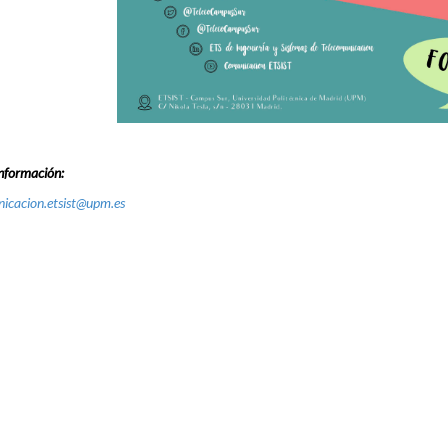
nformación:
icacion.etsist@upm.es