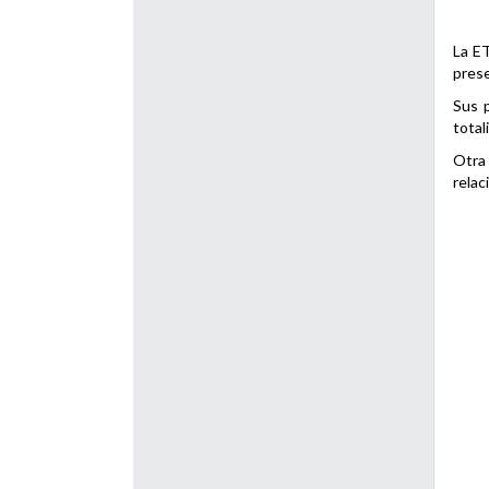
La ET
prese
Sus p
total
Otra 
relac